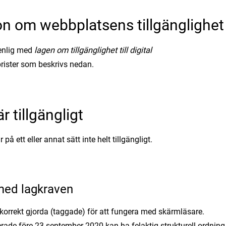
on om webbplatsens tillgänglighet
renlig med
lagen om tillgänglighet till digital
brister som beskrivs nedan.
r tillgängligt
å ett eller annat sätt inte helt tillgängligt.
 med lagkraven
korrekt gjorda (taggade) för att fungera med skärmläsare.
erade före 23 september 2020 kan ha felaktig strukturell ordning