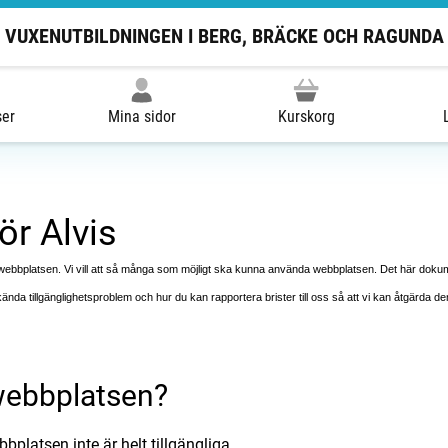
VUXENUTBILDNINGEN I BERG, BRÄCKE OCH RAGUNDA
ser
Mina sidor
Kurskorg
ör Alvis
bplatsen. Vi vill att så många som möjligt ska kunna använda webbplatsen. Det här dokumen
kända tillgänglighetsproblem och hur du kan rapportera brister till oss så att vi kan åtgärda d
 webbplatsen?
platsen inte är helt tillgängliga.