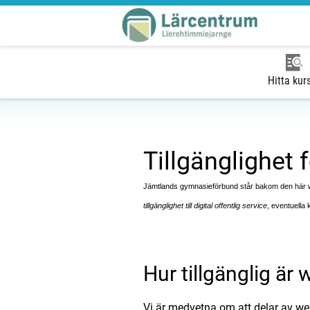
Hitta kur
Tillgänglighet f
Jämtlands gymnasieförbund står bakom den här web
tillgänglighet till digital offentlig service
, eventuella 
Hur tillgänglig är
Vi är medvetna om att delar av webb