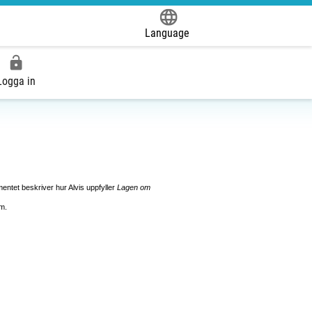
Language
Powered by
Logga in
tet beskriver hur Alvis uppfyller
L
agen om
em.