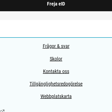
Freja eID
Frågor & svar
Skolor
Kontakta oss
Tillgänglighetsredogörelse
Webbplatskarta
(Länk till extern sida.)