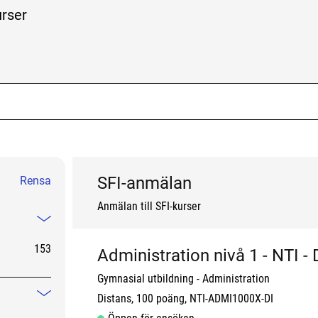
lla kurser eller hela utbudet
urser
k me
SFI-anmälan
Rensa
Anmälan till SFI-kurser
Mindre information
153
Administration nivå 1 - NTI 
Gymnasial utbildning
Administration
Distans
100 poäng
NTI-ADMI1000X-DI
Mindre information