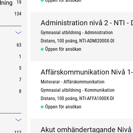
Öppen för ansökan
dning
19
g
134
Administration nivå 2 - NTI 
Gymnasial utbildning
Administration
Mindre information
Distans
100 poäng
NTI-ADMI2000X-DI
63
Öppen för ansökan
1
5
Affärskommunikation Nivå 1
7
Motsvarar - Affärskommunikation
Gymnasial utbildning
Kommunikation
8
Distans
100 poäng
NTI-AFFA1000X-DI
Öppen för ansökan
Mindre information
Akut omhändertagande Nivå 
112