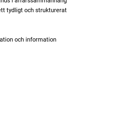
vänds i affärssammanhang
t tydligt och strukturerat
ation och information