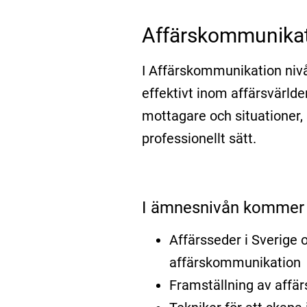
Affärskommunikat
I Affärskommunikation niv
effektivt inom affärsvärlden
mottagare och situationer,
professionellt sätt.
I ämnesnivån kommer d
Affärsseder i Sverige o
affärskommunikation
Framställning av affä