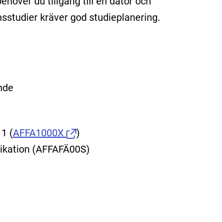
ehöver du tillgång till en dator och
nsstudier kräver god studieplanering.
nde
 1
(
AFFA1000X
)
ikation (AFFAFÄ00S)