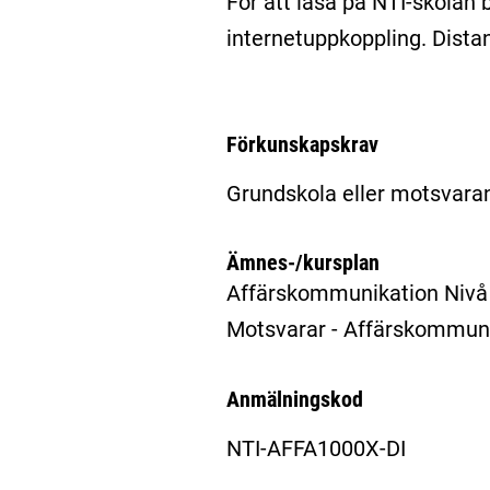
För att läsa på NTI-skolan b
internetuppkoppling. Dista
Förkunskapskrav
Grundskola eller motsvara
Ämnes-/kursplan
Affärskommunikation Nivå
Motsvarar - Affärskommun
Anmälningskod
NTI-AFFA1000X-DI