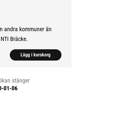
ån andra kommuner än
 NTI Bräcke.
Lägg i kurskorg
Visa
ökan stänger
0-01-06