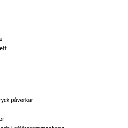
a
ett
tryck påverkar
or