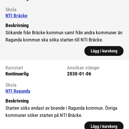
Kursstart 6283614
Skola
NTI Bräcke
Beskrivning
Sökande från Bräcke kommun samt från andra kommuner än
Ragunda kommun ska söka starten till NTI Bräcke.
Lägg i kurskorg
Visa
Kursstart
Ansökan stänger
Kontinuerlig
2030-01-06
Kursstart 6078471
Skola
NTI Ragunda
Beskrivning
Starten söks endast av boende i Ragunda kommun. Övriga
kommuner söker starten på NTI Bräcke.
Lägg i kurskorg